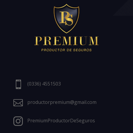

(0336) 4551503

productorpremium@gmail.com

PremiumProductorDeSeguros