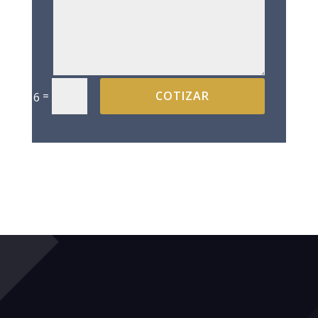
=
COTIZAR
2 + 6